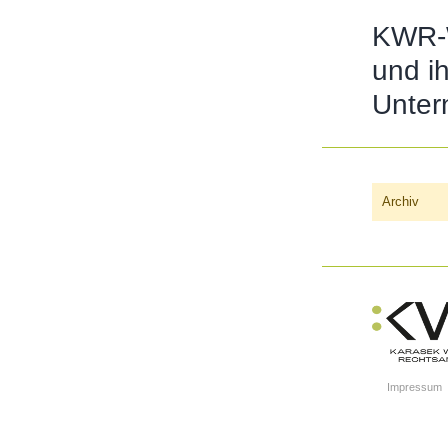
KWR-W
und i
Unter
Archiv
Impressum